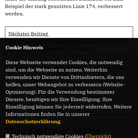
Beispiel der stark genutzten Linie 174, verbessert
werden.
Nächster Beitrag
Rot-grüner Senat verantwortet beim Haus der Erde
Cookie Hinweis
ein finanzielles Fiasko für die Stadt
Diese Webseite verwendet Cookies, die notwendig
sind, um die Webseite zu nutzen. Weiterhin
verwenden wir Dienste von Drittanbietern, die uns
helfen, unser Webangebot zu verbessern (Website-
Optmierung). Für die Verwendung bestimmter
IMPRESSUM
Dienste, benötigen wir Ihre Einwilligung. Ihre
Einwilligung können Sie jederzeit widerrufen. Weitere
DATENSCHUTZ
Informationen finden Sie in unserer
Datenschutzerklärung
.
Thilo Kleibauer, MdHB
Technisch notwendige Cookies (
Übersicht
)