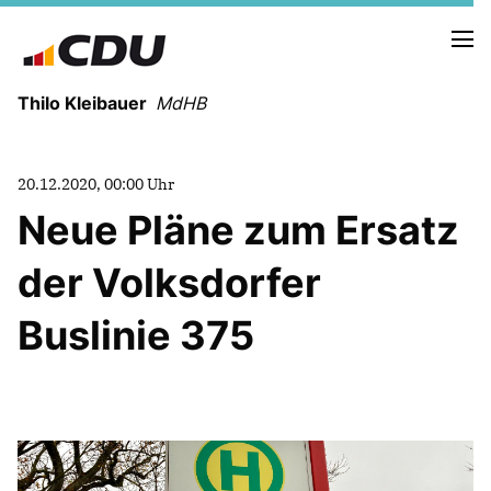
Thilo Kleibauer
MdHB
NEUIGKEITEN
20.12.2020, 00:00 Uhr
TERMINE
Neue Pläne zum Ersatz
NEWSLETTER
der Volksdorfer
Buslinie 375
FUNKTIONEN IM RATHAUS
REDEN