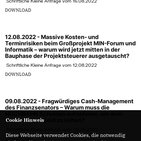
Schriftliche Kleine Anfrage vom 16.08.2022
DOWNLOAD
12.08.2022 - Massive Kosten- und
Terminrisiken beim Großprojekt MIN-Forum und
Informatik – warum wird jetzt mitten in der
Bauphase der Projektsteuerer ausgetauscht?
Schriftliche Kleine Anfrage vom 12.08.2022
DOWNLOAD
09.08.2022 - Fragwürdiges Cash-Management
des Finanzsenators – Warum muss die
HOCHBAHN Schulden aufnehmen, um dem
Kernhaushalt Geld zu leihen?
Cookie Hinweis
Schriftliche Kleine Anfrage vom 09.08.2022
Diese Webseite verwendet Cookies, die notwendig
DOWNLOAD