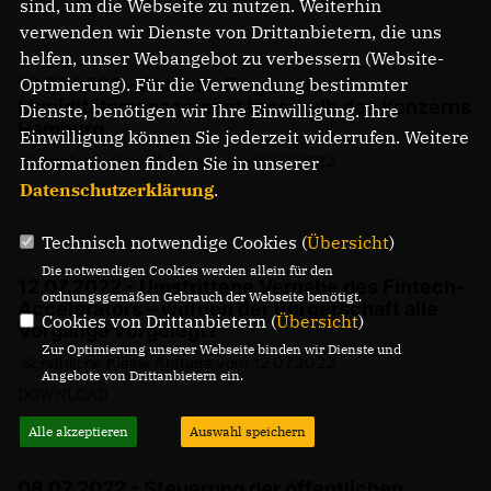
sind, um die Webseite zu nutzen. Weiterhin
verwenden wir Dienste von Drittanbietern, die uns
helfen, unser Webangebot zu verbessern (Website-
19.07.2022 - Aktuelle Fragen zum
Optmierung). Für die Verwendung bestimmter
Liquiditätsmanagement innerhalb des Konzerns
Dienste, benötigen wir Ihre Einwilligung. Ihre
Hamburg
Einwilligung können Sie jederzeit widerrufen. Weitere
Informationen finden Sie in unserer
Schriftliche Kleine Anfrage vom 19.07.2022
Datenschutzerklärung
.
DOWNLOAD
Technisch notwendige Cookies (
Übersicht
)
Die notwendigen Cookies werden allein für den
12.07.2022 - Umstrittene Vergabe des Fintech-
ordnungsgemäßen Gebrauch der Webseite benötigt.
Accelerators – wurden der Bürgerschaft alle
Cookies von Drittanbietern (
Übersicht
)
Vorgänge vorgelegt?
Zur Optimierung unserer Webseite binden wir Dienste und
Schriftliche Kleine Anfrage vom 12.07.2022
Angebote von Drittanbietern ein.
DOWNLOAD
Alle akzeptieren
Auswahl speichern
08.07.2022 - Steuerung der öffentlichen