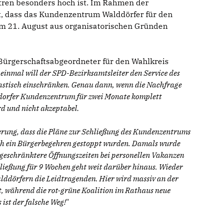
ren besonders hoch ist. Im Rahmen der
, dass das Kundenzentrum Walddörfer für den
um 21. August aus organisatorischen Gründen
-Bürgerschaftsabgeordneter für den Wahlkreis
einmal will der SPD-Bezirksamtsleiter den Service des
tisch einschränken. Genau dann, wenn die Nachfrage
lksdorfer Kundenzentrum für zwei Monate komplett
rd und nicht akzeptabel.
nerung, dass die Pläne zur Schließung des Kundenzentrums
ch ein Bürgerbegehren gestoppt wurden. Damals wurde
ingeschränktere Öffnungszeiten bei personellen Vakanzen
hließung für 9 Wochen geht weit darüber hinaus. Wieder
alddörfern die Leidtragenden. Hier wird massiv an der
, während die rot-grüne Koalition im Rathaus neue
ist der falsche Weg!
"