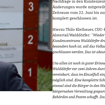
Nachfrage in den Kundenzent
Änderungen wurde mitgeteilt
Zeitraum vom 22. Juni bis z
komplett geschlossen ist.
Hierzu Thilo Kleibauer, CDU
Alstertal/Walddörfer: "
Wieder 
Kundenzentrums Walddörfer dras
besonders hoch ist, soll das Vo
geschlossen werden. Das ist absu
Uns allen ist noch in guter Erin
Walddörfer vor zwei Jahren dur
vereinbart, dass im Einzelfall e
möglich sind. Eine komplette Sc
einmal sind die Bürger in den W
bürgernahen Verwaltung gespart
Behörden und Posten schafft. Das 