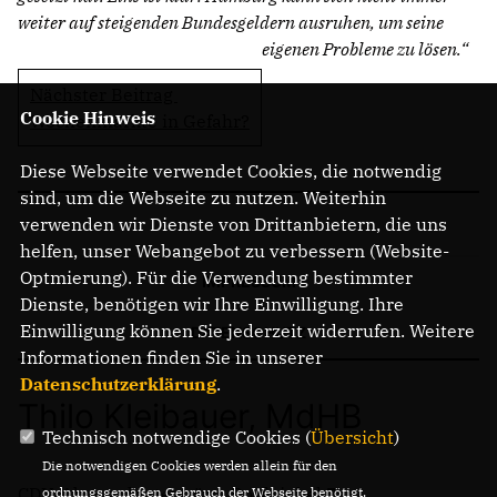
weiter auf steigenden Bundesgeldern ausruhen, um seine
eigenen Probleme zu lösen.“
Nächster Beitrag
Cookie Hinweis
Wochenmärkte in Gefahr?
Diese Webseite verwendet Cookies, die notwendig
sind, um die Webseite zu nutzen. Weiterhin
verwenden wir Dienste von Drittanbietern, die uns
helfen, unser Webangebot zu verbessern (Website-
Optmierung). Für die Verwendung bestimmter
IMPRESSUM
Dienste, benötigen wir Ihre Einwilligung. Ihre
Einwilligung können Sie jederzeit widerrufen. Weitere
DATENSCHUTZ
Informationen finden Sie in unserer
Datenschutzerklärung
.
Thilo Kleibauer, MdHB
Technisch notwendige Cookies (
Übersicht
)
Die notwendigen Cookies werden allein für den
CDU-Abgeordnetenbüro, Dorfwinkel 7
ordnungsgemäßen Gebrauch der Webseite benötigt.